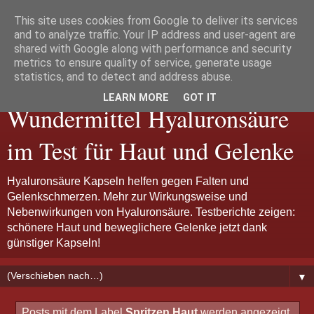
This site uses cookies from Google to deliver its services
and to analyze traffic. Your IP address and user-agent are
shared with Google along with performance and security
metrics to ensure quality of service, generate usage
Hyaluron Kapseln:
statistics, and to detect and address abuse.
LEARN MORE
GOT IT
Wundermittel Hyaluronsäure
im Test für Haut und Gelenke
Hyaluronsäure Kapseln helfen gegen Falten und
Gelenkschmerzen. Mehr zur Wirkungsweise und
Nebenwirkungen von Hyaluronsäure. Testberichte zeigen:
schönere Haut und beweglichere Gelenke jetzt dank
günstiger Kapseln!
▼
Posts mit dem Label
Spritzen Haut
werden angezeigt.