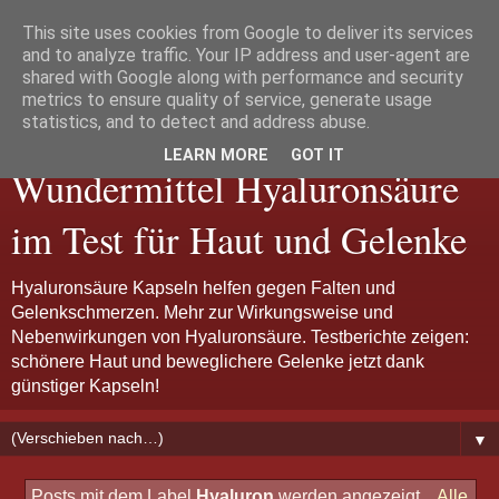
This site uses cookies from Google to deliver its services
and to analyze traffic. Your IP address and user-agent are
shared with Google along with performance and security
metrics to ensure quality of service, generate usage
Hyaluron Kapseln:
statistics, and to detect and address abuse.
LEARN MORE
GOT IT
Wundermittel Hyaluronsäure
im Test für Haut und Gelenke
Hyaluronsäure Kapseln helfen gegen Falten und
Gelenkschmerzen. Mehr zur Wirkungsweise und
Nebenwirkungen von Hyaluronsäure. Testberichte zeigen:
schönere Haut und beweglichere Gelenke jetzt dank
günstiger Kapseln!
▼
Posts mit dem Label
Hyaluron
werden angezeigt.
Alle