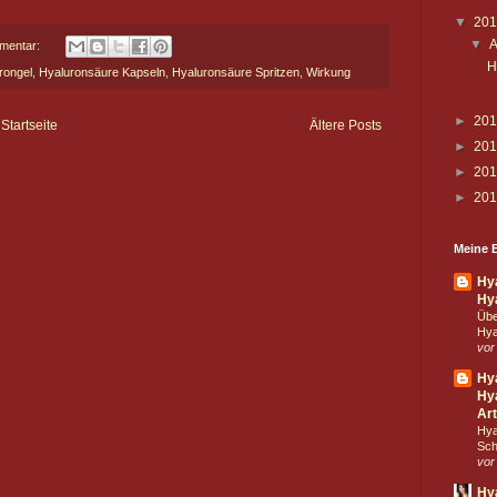
▼
20
▼
A
mentar:
H
rongel
,
Hyaluronsäure Kapseln
,
Hyaluronsäure Spritzen
,
Wirkung
►
20
Startseite
Ältere Posts
►
20
►
20
►
20
Meine B
Hy
Hy
Übe
Hya
vor
Hy
Hya
Art
Hya
Sch
vor
Hy