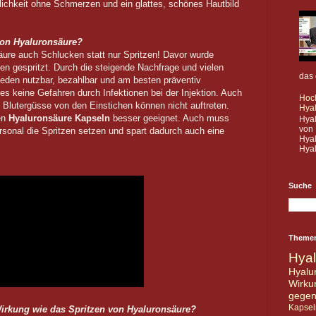
ichkeit ohne Schmerzen und ein glattes, schönes Hautbild
von Hyaluronsäure?
ure auch Schlucken statt nur Spritzen! Davor wurde
en gespritzt. Durch die steigende Nachfrage und vielen
das 
r jeden nutzbar, bezahlbar und am besten präventiv
es keine Gefahren durch Infektionen bei der Injektion. Auch
Hoc
 Blutergüsse von den Einstichen können nicht auftreten.
Hya
en
Hyaluronsäure Kapseln
besser geeignet. Auch muss
Hya
von 
rsonal die Spritzen setzen und spart dadurch auch eine
Hyal
Hyal
Suche
Theme
Hya
Hyal
Wirku
gege
Kapsel
irkung wie das Spritzen von Hyaluronsäure?