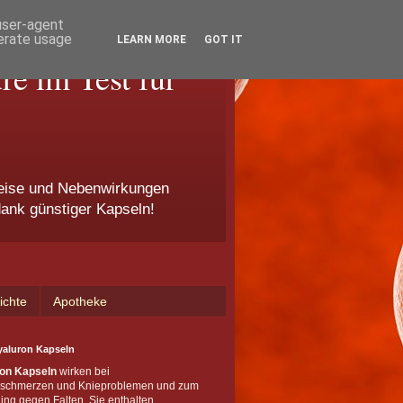
 user-agent
nerate usage
LEARN MORE
GOT IT
e im Test für
eise und Nebenwirkungen
dank günstiger Kapseln!
ichte
Apotheke
yaluron Kapseln
on Kapseln
wirken bei
schmerzen und Knieproblemen und zum
ing gegen Falten. Sie enthalten