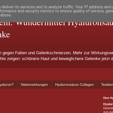
deliver its services and to analyze traffic. Your IP address and
formance and security metrics to ensure quality of service, ge
 abuse.
ln: Wundermittel Hyaluronsäur
nke
en gegen Falten und Gelenkschmerzen. Mehr zur Wirkungsw
hte zeigen: schönere Haut und beweglichere Gelenke jetzt 
Hyaluron?
Nebenwirkungen
Hyaluronsäure Collagen
Testber
Über H
Hyalur
Gelenk
Anti-Ag