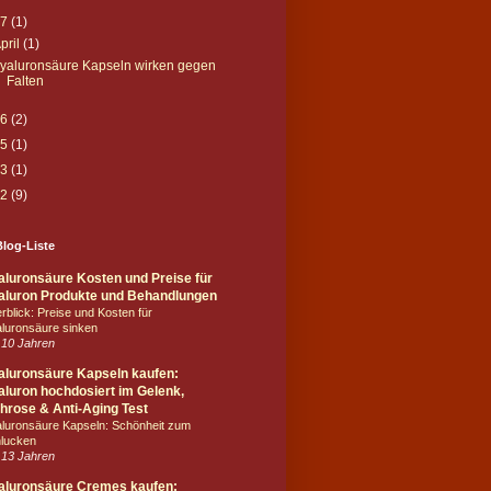
17
(1)
pril
(1)
yaluronsäure Kapseln wirken gegen
Falten
16
(2)
15
(1)
13
(1)
12
(9)
log-Liste
aluronsäure Kosten und Preise für
aluron Produkte und Behandlungen
rblick: Preise und Kosten für
luronsäure sinken
 10 Jahren
aluronsäure Kapseln kaufen:
luron hochdosiert im Gelenk,
hrose & Anti-Aging Test
luronsäure Kapseln: Schönheit zum
lucken
 13 Jahren
aluronsäure Cremes kaufen: