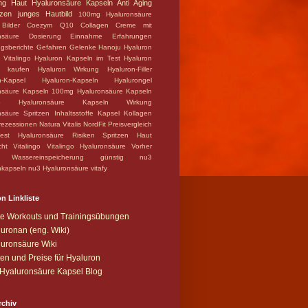
ng
Haut
Hyaluronsäure Kapseln Anti Aging
zen
junges Hautbild
100mg Hyaluronsäure
Bilder
Coezym Q10
Collagen
Creme mit
nsäure
Dosierung
Einnahme
Erfahrungen
ngsberichte
Gefahren
Gelenke
Hanoju
Hyaluron
 Vitalingo
Hyaluron Kapseln im Test
Hyaluron
n kaufen
Hyaluron Wirkung
Hyaluron-Filler
n-Kapsel
Hyaluron-Kapseln
Hyalurongel
nsäure Kapseln 100mg
Hyaluronsäure Kapseln
o
Hyaluronsäure Kapseln Wirkung
nsäure Spritzen
Inhaltsstoffe
Kapsel
Kollagen
ezessionen
Natura Vitalis
NordFit
Preisvergleich
test Hyaluronsäure
Risiken
Spritzen Haut
cht
Vitalingo
Vitalingo Hyaluronsäure
Vorher
Wassereinspeicherung
günstig
nu3
nkapseln
nu3 Hyaluronsäure
vitafy
n Linkliste
te Workouts und Trainingsübungen
uronan (eng. Wiki)
uronsäure Wiki
en und Preise für Hyaluron
Hyaluronsäure Kapsel Blog
rchiv