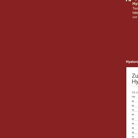
Hya
Tes
falt
vor
Hyalur