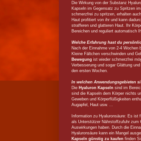
Die Wirkung von der Substanz Hyaluro
Kapseln im Gegensatz zu Spritzen im 
schmerzfrei zu spritzen, erhalten auc
Haut profitiert von ihr und kann dadu
strafferen und glatteren Haut. Ihr Kör
Bereichen und reguliert automatisch I
Welche Erfahrung hast du persönli
Nach der Einnahme von 2-4 Wochen b
Kleine Fältchen verschwinden und G
Bewegung
ist wieder schmerzfrei mög
Verbesserung und sogar Glättung und
den ersten Wochen.
In welchen Anwendungsgebieten si
Die
Hyaluron Kapseln
sind im Bereic
sind die Kapseln dem Körper nichts u
Geweben und Körperflüßigkeiten enthal
Augapfel, Haut usw. ...
Information zu Hyaluronsäure: Es ist f
als Unterstützer Nährstoffzufuhr zum
Auswirkungen haben. Durch die Ein
Hyaluronsäure kann ein Mangel ausgeg
Kapseln günstig zu kaufen
finden Si