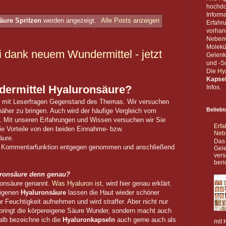
hochdo
Inform
äure Spritzen
werden angezeigt.
Alle Posts anzeigen
Erfahr
vorhan
Nebenw
Molekü
i dank neuem Wundermittel - jetzt
Gelenk
und -Sc
Die
Hy
Kapse
dermittel Hyaluronsäure?
Infos.
iew mit Leserfragen Gegenstand des Themas. Wir versuchen
Beliebt
äher zu bringen. Auch wird der häufige Vergleich vom
. Mit unseren Erfahrungen und Wissen versuchen wir Sie
Erfa
ie Vorteile von den beiden Einnahme- bzw.
Neb
äure.
Das
ie Kommentarfunktion entgegen genommen und anschließend
Gele
vers
beri
uronsäure denn genau?
ronsäure genannt.
Was Hyaluron ist
, wird hier genau erklärt.
eigenen
Hyaluronsäure
lassen die Haut wieder schöner
 Feuchtigkeit aufnehmen und wird straffer. Aber nicht nur
lbringt die körpereigene Säure Wunder, sondern macht auch
alb bezeichne ich die
Hyaluronkapseln
auch gerne auch als
mit 