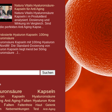
Natura Vitalis Hyaluronsäure-
Kapseln für Anti Aging
Natura Vitalis Hyaluronsäure
Kapseln i m Produkttest
analysiert. Dosierung und
Wirkung im Vergleich. Sind
die perfekten Anti Aging Kapse...
hdosierte Hyaluron Kapseln: 100mg
luronsäure
luronsäure Kapseln mit 100mg Hyaluron
Nordfit! Die Standard-Dosierung von
uron Kapseln liegt meist bei 50mg
uronsäure . J...
n
luronsäure Kapseln
uron Kapseln
Hyaluronsäure
ng
Anti Aging
Falten
Hyaluron
Knie
n Falten
Faltenfreie Haut
Gelenk
n
Nebenwirkungen
Test
Anti-Aging