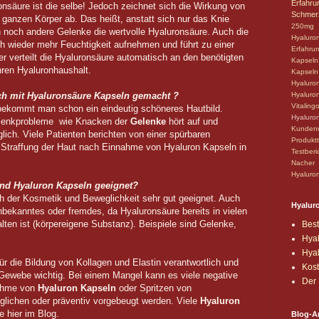
Erfahru
nsäure ist die selbe! Jedoch zeichnet sich die Wirkung von
Schmer
ganzen Körper ab. Das heißt, anstatt sich nur das Knie
250mg
h noch andere Gelenke die wertvolle Hyaluronsäure. Auch die
Hyaluro
rch wieder mehr Feuchtigkeit aufnehmen und führt zu einer
Erfahru
per verteilt die Hyaluronsäure automatisch an den benötigten
Kapseln
hren Hyaluronhaushalt.
Kapsel
Hyaluro
ch mit Hyaluronsäure Kapseln gemacht ?
Hyaluro
Vitaling
ekommt man schon ein eindeutig schöneres Hautbild.
Hyaluro
elenkprobleme wie Knacken der
Gelenke
hört auf und
Kundenr
lich. Viele Patienten berichten von einer spürbaren
Produkt
 Straffung der Haut nach Einnahme von Hyaluron Kapseln in
Testberi
Nacher
Hyaluro
nd Hyaluron Kapseln geeignet?
h der Kosmetik und Beweglichkeit sehr gut geeignet. Auch
Hyaluro
nbekanntes oder fremdes, da Hyaluronsäure bereits in vielen
ten ist (körpereigene Substanz). Beispiele sind Gelenke,
Bes
Hyal
Hyal
ür die Bildung von Kollagen und Elastin verantwortlich und
Kost
 Gewebe wichtig. Bei einem Mangel kann es viele negative
Der 
nahme von
Hyaluron Kapseln
oder Spritzen von
lichen oder präventiv vorgebeugt werden. Viele
Hyaluron
e hier im Blog.
Blog-A