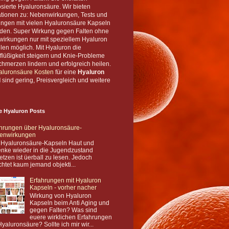
sierte Hyaluronsäure. Wir bieten
ationen zu: Nebenwirkungen, Tests und
ungen mit vielen Hyaluronsäure Kapseln
den. Super Wirkung gegen Falten ohne
irkungen nur mit speziellem Hyaluron
len möglich. Mit Hyaluron die
flüßigkeit steigern und Knie-Probleme
hmerzen lindern und erfolgreich heilen.
aluronsäure Kosten
für eine
Hyaluron
l
sind gering, Preisvergleich und weitere
e Hyaluron Posts
hrungen über Hyaluronsäure-
enwirkungen
 Hyaluronsäure-Kapseln Haut und
nke wieder in die Jugendzustand
etzen ist üerball zu lesen. Jedoch
chtet kaum jemand objekti...
Erfahrungen mit Hyaluron
Kapseln - vorher nacher
Wirkung von Hyaluron
Kapseln beim Anti Aging und
gegen Falten? Was sind
euere wirklichen Erfahrungen
Hyaluronsäure? Sollte ich mir wir...