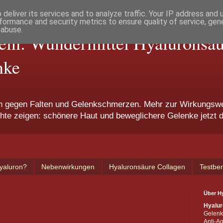
deliver its services and to analyze traffic. Your IP address and
formance and security metrics to ensure quality of service, ge
 abuse.
ln: Wundermittel Hyaluronsäur
nke
en gegen Falten und Gelenkschmerzen. Mehr zur Wirkungsw
hte zeigen: schönere Haut und beweglichere Gelenke jetzt 
Hyaluron?
Nebenwirkungen
Hyaluronsäure Collagen
Testber
Über H
Hyalur
Gelenk
Anti-Ag