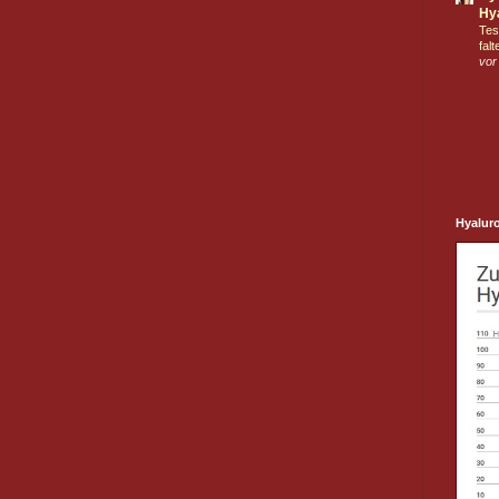
Hya
Tes
falt
vor
Hyalur