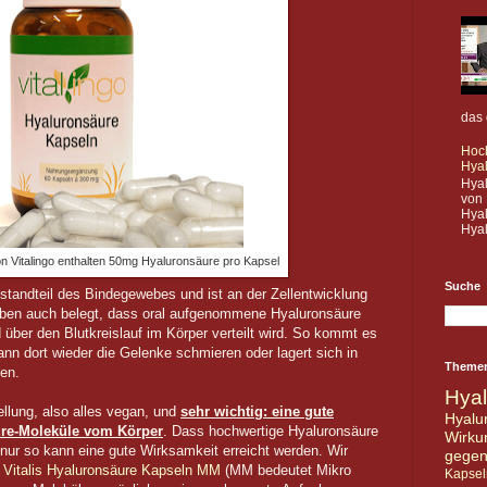
das 
Hoc
Hya
Hya
von 
Hyal
Hyal
 Vitalingo enthalten 50mg Hyaluronsäure pro Kapsel
Suche
Bestandteil des Bindegewebes und ist an der Zellentwicklung
haben auch belegt, dass oral aufgenommene Hyaluronsäure
d über den Blutkreislauf im Körper verteilt wird. So kommt es
ann dort wieder die Gelenke schmieren oder lagert sich in
Theme
ten.
Hya
stellung, also alles vegan, und
sehr wichtig: eine gute
Hyal
ure-Moleküle vom Körper
. Dass hochwertige Hyaluronsäure
Wirku
n nur so kann eine gute Wirksamkeit erreicht werden. Wir
gege
 Vitalis Hyaluronsäure Kapseln MM
(MM bedeutet Mikro
Kapsel