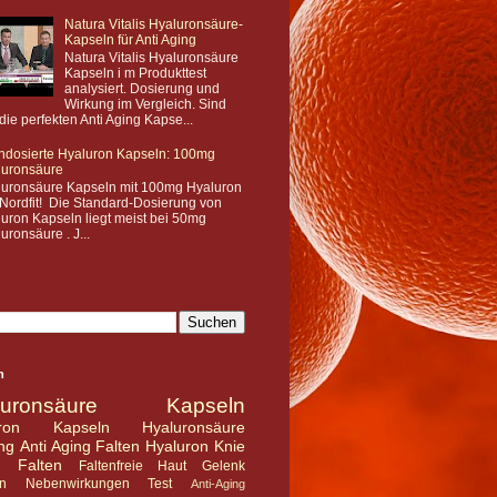
Natura Vitalis Hyaluronsäure-
Kapseln für Anti Aging
Natura Vitalis Hyaluronsäure
Kapseln i m Produkttest
analysiert. Dosierung und
Wirkung im Vergleich. Sind
die perfekten Anti Aging Kapse...
hdosierte Hyaluron Kapseln: 100mg
luronsäure
luronsäure Kapseln mit 100mg Hyaluron
Nordfit! Die Standard-Dosierung von
uron Kapseln liegt meist bei 50mg
uronsäure . J...
n
luronsäure Kapseln
uron Kapseln
Hyaluronsäure
ng
Anti Aging
Falten
Hyaluron
Knie
n Falten
Faltenfreie Haut
Gelenk
n
Nebenwirkungen
Test
Anti-Aging