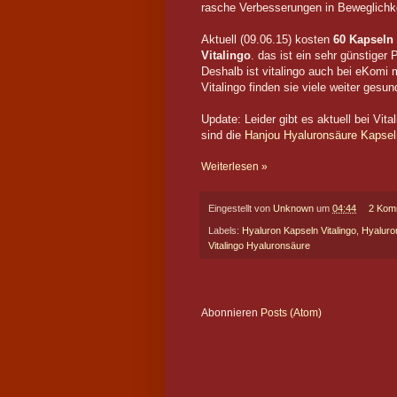
rasche Verbesserungen in Beweglichkei
Aktuell (09.06.15) kosten
60 Kapseln 
Vitalingo
. das ist ein sehr günstiger 
Deshalb ist vitalingo auch bei eKomi 
Vitalingo finden sie viele weiter ges
Update: Leider gibt es aktuell bei Vit
sind die
Hanjou Hyaluronsäure Kapseln
Weiterlesen »
Eingestellt von
Unknown
um
04:44
2 Kom
Labels:
Hyaluron Kapseln Vitalingo
,
Hyaluro
Vitalingo Hyaluronsäure
Abonnieren
Posts (Atom)