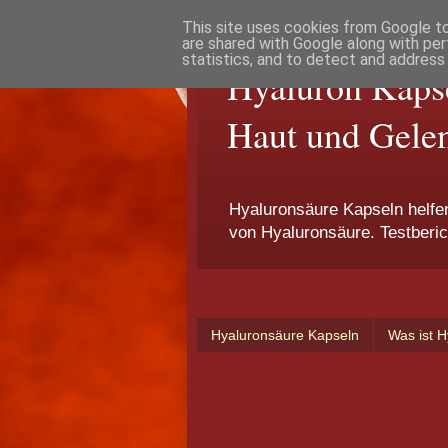
This site uses cookies from Google to 
are shared with Google along with per
statistics, and to detect and address
Hyaluron Kapse
Haut und Gele
Hyaluronsäure Kapseln helf
von Hyaluronsäure. Testberic
Hyaluronsäure Kapseln
Was ist 