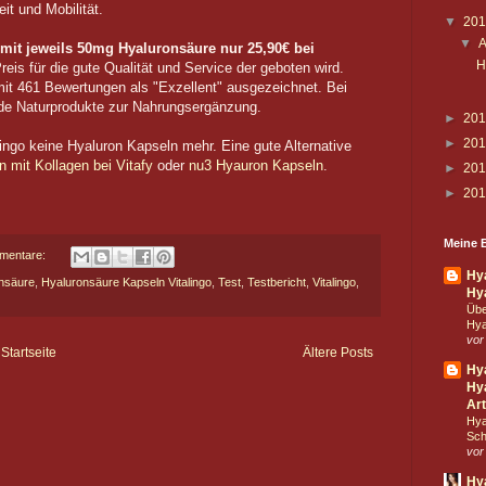
t und Mobilität.
▼
20
▼
A
mit jeweils 50mg Hyaluronsäure nur 25,90€ bei
H
Preis für die gute Qualität und Service der geboten wird.
mit 461 Bewertungen als "Exzellent" ausgezeichnet. Bei
unde Naturprodukte zur Nahrungsergänzung.
►
20
►
20
alingo keine Hyaluron Kapseln mehr. Eine gute Alternative
 mit Kollagen bei Vitafy
oder
nu3 Hyauron Kapseln
.
►
20
►
20
Meine B
mentare:
Hy
nsäure
,
Hyaluronsäure Kapseln Vitalingo
,
Test
,
Testbericht
,
Vitalingo
,
Hy
Übe
Hya
vor
Startseite
Ältere Posts
Hy
Hya
Art
Hya
Sch
vor
Hy