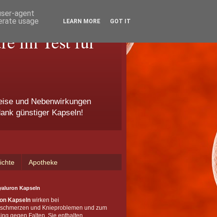
 user-agent
nerate usage
LEARN MORE
GOT IT
e im Test für
eise und Nebenwirkungen
dank günstiger Kapseln!
ichte
Apotheke
yaluron Kapseln
on Kapseln
wirken bei
schmerzen und Knieproblemen und zum
ing gegen Falten. Sie enthalten