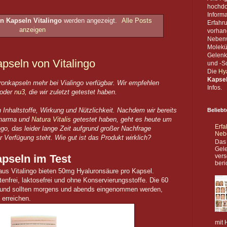
hochdo
Inform
n Kapseln Vitalingo
werden angezeigt.
Alle Posts
Erfahr
anzeigen
vorhan
Nebenw
Molekü
Gelenk
pseln von Vitalingo
und -Sc
Die
Hy
Kapse
onkapseln mehr bei Vialingo verfügbar. Wir empfehlen
Infos.
oder
nu3
, die wir zuletzt getestet haben.
 Inhaltstoffe, Wirkung und Nützlichkeit. Nachdem wir bereits
Beliebt
pharma und
Natura Vitalis
getestet haben, geht es heute um
Erfa
go, das leider lange Zeit aufgrund großer Nachfrage
Neb
r Verfügung steht. Wie gut ist das Produkt wirklich?
Das
Gele
apseln im Test
vers
beri
us Vitalingo bieten 50mg Hyaluronsäure pro Kapsel.
tenfrei, laktosefrei und ohne Konservierungsstoffe. Die 60
t und sollten morgens und abends eingenommen werden,
erreichen.
mit 