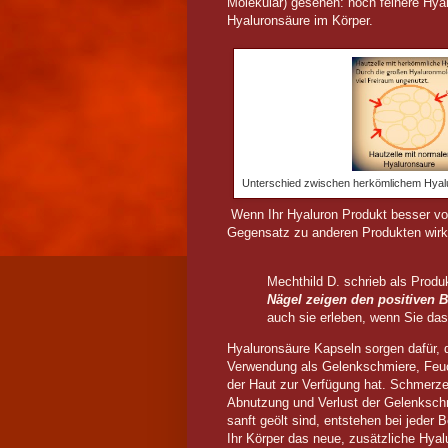
Molekular) gesehen: noch feinere Hya
Hyaluronsäure im Körper.
Unterschied zwischen herkömlichem Hyal
Wenn Ihr Hyaluron Produkt besser v
Gegensatz zu anderen Produkten wirkt
Mechthild D. schrieb als Produ
Nägel zeigen den positiven 
auch sie erleben, wenn Sie das
Hyaluronsäure Kapseln sorgen dafür, 
Verwendung als Gelenkschmiere, Feuc
der Haut zur Verfügung hat. Schmerze
Abnutzung und Verlust der Gelenksch
sanft geölt sind, entstehen bei jede
Ihr Körper das neue, zusätzliche Hya