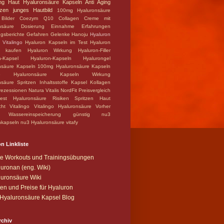
ng
Haut
Hyaluronsäure Kapseln Anti Aging
zen
junges Hautbild
100mg Hyaluronsäure
Bilder
Coezym Q10
Collagen
Creme mit
nsäure
Dosierung
Einnahme
Erfahrungen
ngsberichte
Gefahren
Gelenke
Hanoju
Hyaluron
 Vitalingo
Hyaluron Kapseln im Test
Hyaluron
n kaufen
Hyaluron Wirkung
Hyaluron-Filler
n-Kapsel
Hyaluron-Kapseln
Hyalurongel
nsäure Kapseln 100mg
Hyaluronsäure Kapseln
o
Hyaluronsäure Kapseln Wirkung
nsäure Spritzen
Inhaltsstoffe
Kapsel
Kollagen
ezessionen
Natura Vitalis
NordFit
Preisvergleich
test Hyaluronsäure
Risiken
Spritzen Haut
cht
Vitalingo
Vitalingo Hyaluronsäure
Vorher
Wassereinspeicherung
günstig
nu3
nkapseln
nu3 Hyaluronsäure
vitafy
n Linkliste
te Workouts und Trainingsübungen
uronan (eng. Wiki)
uronsäure Wiki
en und Preise für Hyaluron
Hyaluronsäure Kapsel Blog
rchiv