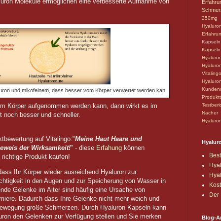
luron Moleküle ermöglichen eine verbesserte Aufnahme von
Erfahru
Schmer
250mg
Hyaluro
Erfahru
Kapseln
Kapsel
Hyaluro
Hyaluro
Vitaling
Hyaluro
Kundenr
uron und mikofeinem, dass besser vom Körper verwertet werden kan
Produkt
Testberi
om Körper aufgenommen werden kann, dann wirkt es im
Nacher
 noch besser und schneller.
Hyaluro
ktbewertung auf Vitalingo:"
Meine Haut Haare und
Hyaluro
Beweis der Wirksamkeit!
" - diese
Erfahung
können
Bes
 richtige Produkt kaufen!
Hyal
dass Ihr Körper wieder ausreichend Hyaluron zur
Hyal
htigkeit in den Augen und zur Speicherung von Wasser in
Kost
nde Gelenke im Alter sind häufig eine Ursache von
Der 
miere. Dadurch dass Ihre Gelenke nicht mehr weich und
r Bewegung große Schmerzen. Durch Hyaluron Kapseln kann
luron den Gelenken zur Verfügung stellen und Sie merken
Blog-A