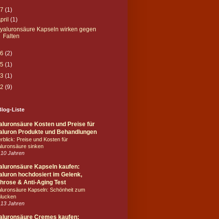
17
(1)
pril
(1)
yaluronsäure Kapseln wirken gegen
Falten
16
(2)
15
(1)
13
(1)
12
(9)
log-Liste
aluronsäure Kosten und Preise für
aluron Produkte und Behandlungen
rblick: Preise und Kosten für
luronsäure sinken
 10 Jahren
aluronsäure Kapseln kaufen:
luron hochdosiert im Gelenk,
hrose & Anti-Aging Test
luronsäure Kapseln: Schönheit zum
lucken
 13 Jahren
aluronsäure Cremes kaufen: