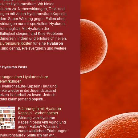
sierte Hyaluronsäure. Wir bieten
ationen zu: Nebenwirkungen, Tests und
ungen mit vielen Hyaluronsäure Kapseln
den. Super Wirkung gegen Falten ohne
irkungen nur mit speziellem Hyaluron
len möglich. Mit Hyaluron die
flüßigkeit steigern und Knie-Probleme
hmerzen lindern und erfolgreich heilen.
aluronsäure Kosten
für eine
Hyaluron
l
sind gering, Preisvergleich und weitere
e Hyaluron Posts
hrungen über Hyaluronsäure-
enwirkungen
 Hyaluronsäure-Kapseln Haut und
nke wieder in die Jugendzustand
etzen ist üerball zu lesen. Jedoch
chtet kaum jemand objekti...
Erfahrungen mit Hyaluron
Kapseln - vorher nacher
Wirkung von Hyaluron
Kapseln beim Anti Aging und
gegen Falten? Was sind
euere wirklichen Erfahrungen
Hyaluronsäure? Sollte ich mir wir...